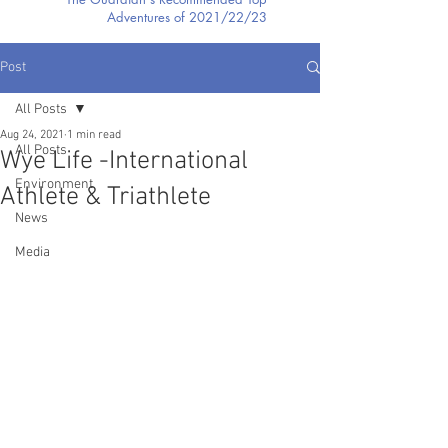
Adventures of 2021/22/23
Post
All Posts
Aug 24, 2021
1 min read
All Posts
Wye Life -International
Environment
Athlete & Triathlete
News
Media