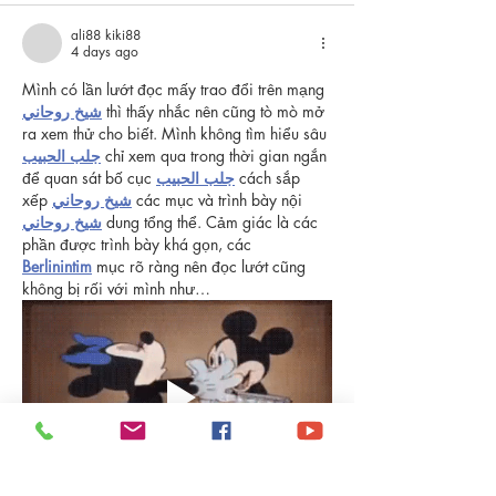
ali88 kiki88
4 days ago
Mình có lần lướt đọc mấy trao đổi trên mạng 
شيخ روحاني
 thì thấy nhắc nên cũng tò mò mở 
ra xem thử cho biết. Mình không tìm hiểu sâu 
جلب الحبيب
 chỉ xem qua trong thời gian ngắn 
để quan sát bố cục 
جلب الحبيب
 cách sắp 
xếp 
شيخ روحاني
 các mục và trình bày nội 
شيخ روحاني
 dung tổng thể. Cảm giác là các 
phần được trình bày khá gọn, các 
Berlinintim
 mục rõ ràng nên đọc lướt cũng 
không bị rối với mình như…