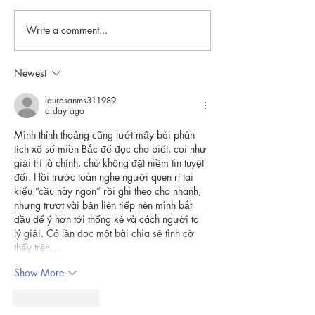
Write a comment...
Live Interview on Radio 4
The Guardian Int
with Angela Jones about
with Angela Jones "Riv
swim safety in hot weather
Wye Granted Righ
Newest
UK"
laurasanms311989
a day ago
Mình thỉnh thoảng cũng lướt mấy bài phân 
tích xổ số miền Bắc để đọc cho biết, coi như 
giải trí là chính, chứ không đặt niềm tin tuyệt 
đối. Hồi trước toàn nghe người quen rỉ tai 
kiểu “cầu này ngon” rồi ghi theo cho nhanh, 
nhưng trượt vài bận liên tiếp nên mình bắt 
đầu để ý hơn tới thống kê và cách người ta 
lý giải. Có lần đọc một bài chia sẻ tình cờ 
thấy trên…
Show More
Like
Reply